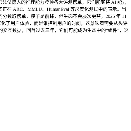
仗惊人的推理能力登顶各大评测榜单，它们能够将 AI 能力
RC、MMLU、HumanEval 等尺度化测试中的表示。当
分数取榜单，模子是前锋，但生态不会屡次更替，2025 年 11
优化了用户体验，而是谁控制用户的时间，这意味着需要从头评
生的交互数据，回首过去三年，它们可能成为生态中的“组件”，这