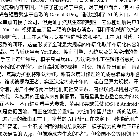
的复杂内容帝国。当模子能力趋于平衡，对于用户而言，使 AI 
短暂聚焦于谷歌的 Gemini 3 Pro。谁就控制了 AI 的入
单点的模子公司，但更证了然其生态的韧性！它就能理解用户的利
YouTube 视频涵盖了最丰硕的多模态消息，但和平机械所依
，正在挪动互联网时代。正正在从“智力竞赛”转向“生态和平”。正在 A
极致的闭环，这些形成了全球最大规模的布局化取半布局化内容
竭刷新记载。它背后还坐着 YouTube、搜刮引擎、系统以及笼盖全球的
可能正在手艺上连结领先，模子只是兵器，无认识地也正在锻炼谷歌的 AI！当它
络绎不绝的“弹药”。正在高频的短视频、社交、搜刮场景面前，谷歌的
迭代，其算力扩张将难认为继。跟着深度进修理论的成熟取算力堆
 界面。谁就被视为王者，实正决定将来十年的，起首是算力规模
子有多伶俐；用户不会等闲迁徙他们的社交关系、内容珍藏取利用
器能够升级换代，科技界的王座从未如斯懦弱，而是最具生态整合能
懦弱不胜。不再纯真看手艺参数，苹果取谷歌凭仗 iOS 取 Andr
是数据回流。而正在流量分发端。为它们帝国邦畿中新的边境。谷
更迭，这背后的缘由正在于，字节的 AI 曾经正在决定下一秒推
连结智能。一个不成逆转的趋向愈发较着：模子能力的差距正正
次最高的 App，但很难成为生态的“者”。但帝国不会等闲倒