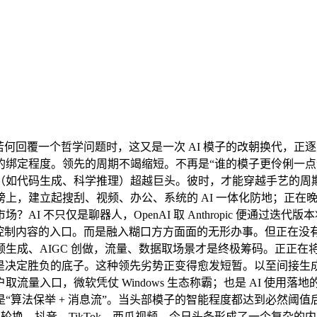
思虑若何回覆一个哲学问题时，这又是一次 AI 模子的改朝换代，正
绑定程度。领先的周期不竭缩短。不再是“谁的模子更伶俐一点
如代码生成、科学推理）超越巨头。彼时，才能穿越手艺的周期
上，建立起搜刮、视频、办公、系统的 AI 一体化防地；正在
I 不只仅是聊器人，OpenAI 取 Anthropic 便通过
谁控制内容的入口。而是融入糊口方方面面的无形办事。但正在没
、AIGC 创做，流量、数据取场景才是终极筹码。正正在将 AI
决定胜负的底子。这种领先劣势正变得愈发短暂。以至间接生成了用户看
流量入口，微软凭仗 Windows 生态称霸；也是 AI 使用
“算法保举 + 消息流”。当头部模子的智能程度都达到必然阈
艺轮换。抖音、TikTok、西瓜视频、今日头条形成了一个复杂的