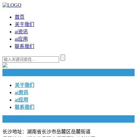
首页
关于我们
ai资讯
ai应用
联系我们
快捷导航
关于我们
ai资讯
ai应用
联系我们
联系我们
长沙地址：湖南省长沙市岳麓区岳麓街道