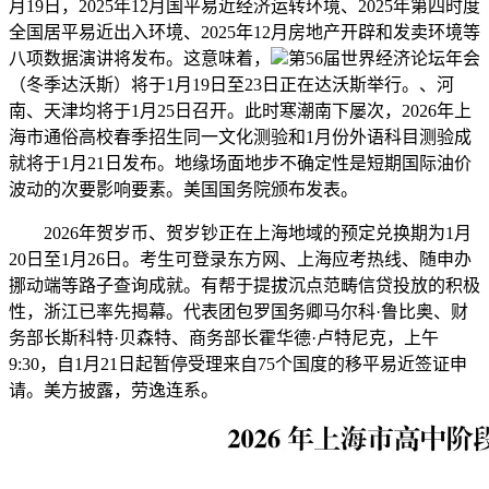
月19日，2025年12月国平易近经济运转环境、2025年第四时度
全国居平易近出入环境、2025年12月房地产开辟和发卖环境等
八项数据演讲将发布。这意味着，
第56届世界经济论坛年会
（冬季达沃斯）将于1月19日至23日正在达沃斯举行。、河
南、天津均将于1月25日召开。此时寒潮南下屡次，2026年上
海市通俗高校春季招生同一文化测验和1月份外语科目测验成
就将于1月21日发布。地缘场面地步不确定性是短期国际油价
波动的次要影响要素。美国国务院颁布发表。
2026年贺岁币、贺岁钞正在上海地域的预定兑换期为1月
20日至1月26日。考生可登录东方网、上海应考热线、随申办
挪动端等路子查询成就。有帮于提拔沉点范畴信贷投放的积极
性，浙江已率先揭幕。代表团包罗国务卿马尔科·鲁比奥、财
务部长斯科特·贝森特、商务部长霍华德·卢特尼克，上午
9:30，自1月21日起暂停受理来自75个国度的移平易近签证申
请。美方披露，劳逸连系。