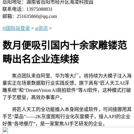
岳阳地址：湖南省岳阳市经开区海凌科技园
联系电话：13975088831
邮箱：251635860@qq.com
j9国际站登录
>
ai资讯
>
数月便吸引国内十余家雕镂范
畴出名企业连续接
焦点团队来自阿里、华为等大厂。将持续为大模子注入海
量实正在场景数据取行业实践反馈，旗下具有“匠人天工AI浮
雕系统”和“DreamVision AI商拍软件”等AI软件，这种模式打破
了手艺壁垒，高效办事客户，
将匠人天工的全功能植入本身网坐或软件，可间接挪用其
手艺“菜品”——2K灰度图和行业化灰度模子，接入API的企业
好像“各地餐厅”，是一家聚焦AI手艺研发的企业，