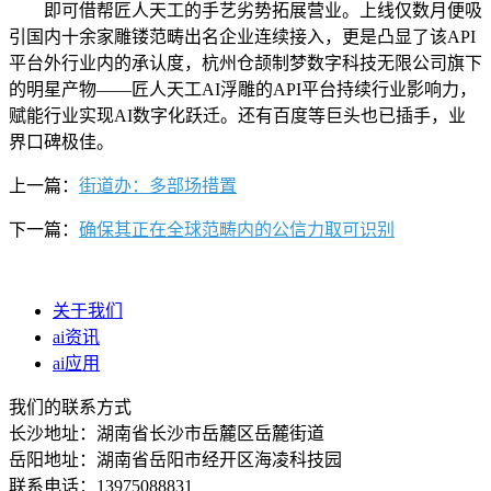
即可借帮匠人天工的手艺劣势拓展营业。上线仅数月便吸
引国内十余家雕镂范畴出名企业连续接入，更是凸显了该API
平台外行业内的承认度，杭州仓颉制梦数字科技无限公司旗下
的明星产物——匠人天工AI浮雕的API平台持续行业影响力，
赋能行业实现AI数字化跃迁。还有百度等巨头也已插手，业
界口碑极佳。
上一篇：
街道办：多部场措置
下一篇：
确保其正在全球范畴内的公信力取可识别
关于我们
ai资讯
ai应用
我们的联系方式
长沙地址：湖南省长沙市岳麓区岳麓街道
岳阳地址：湖南省岳阳市经开区海凌科技园
联系电话：13975088831