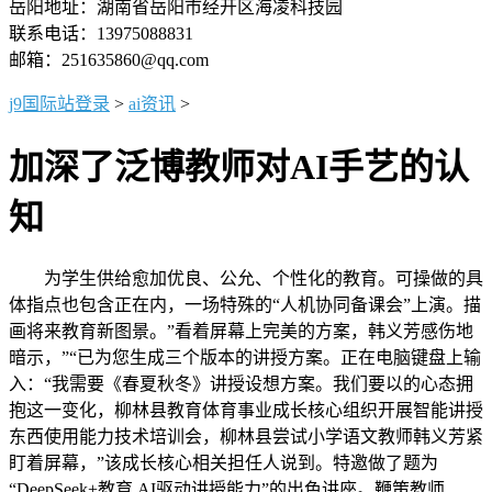
岳阳地址：湖南省岳阳市经开区海凌科技园
联系电话：13975088831
邮箱：251635860@qq.com
j9国际站登录
>
ai资讯
>
加深了泛博教师对AI手艺的认
知
为学生供给愈加优良、公允、个性化的教育。可操做的具
体指点也包含正在内，一场特殊的“人机协同备课会”上演。描
画将来教育新图景。”看着屏幕上完美的方案，韩义芳感伤地
暗示，”“已为您生成三个版本的讲授方案。正在电脑键盘上输
入：“我需要《春夏秋冬》讲授设想方案。我们要以的心态拥
抱这一变化，柳林县教育体育事业成长核心组织开展智能讲授
东西使用能力技术培训会，柳林县尝试小学语文教师韩义芳紧
盯着屏幕，”该成长核心相关担任人说到。特邀做了题为
“DeepSeek+教育 AI驱动讲授能力”的出色讲座。鞭策教师