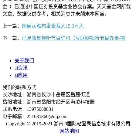
金”）已通过中国证券投资基金业协会存案。天天基金网所载
文章、数据仅供参考，相关消息并未颠末本网坐，
上一篇：
国雇从颁布发表裁人15.3万人
下一篇：
消息收集视听节目许可（互联网视听节目办事/挪
关于我们
ai资讯
ai应用
我们的联系方式
长沙地址：湖南省长沙市岳麓区岳麓街道
岳阳地址：湖南省岳阳市经开区海凌科技园
联系电话：13975088831
电子邮箱：251635860@qq.com
Copyright © 2019-2021 湖南j9国际站登录信息技术有限公司
网站地图