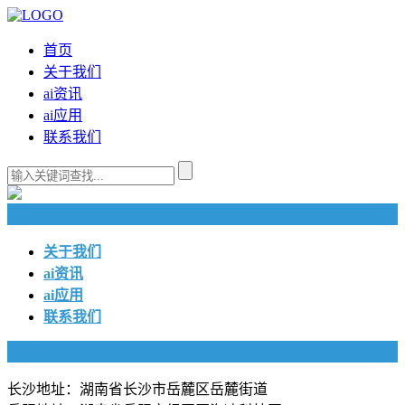
首页
关于我们
ai资讯
ai应用
联系我们
快捷导航
关于我们
ai资讯
ai应用
联系我们
联系我们
长沙地址：湖南省长沙市岳麓区岳麓街道