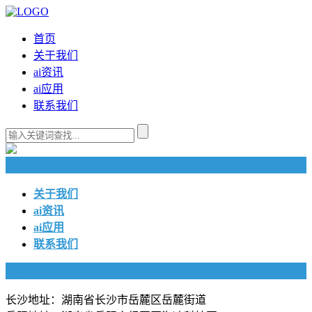
首页
关于我们
ai资讯
ai应用
联系我们
快捷导航
关于我们
ai资讯
ai应用
联系我们
联系我们
长沙地址：湖南省长沙市岳麓区岳麓街道