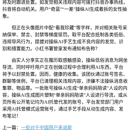
将及时跟进处置。如发觉相关违规内容可拨打抖音办事热线，
抖音将自动机关。用户“奇蓝”“一差”操纵AI生成着拆的女性抽
象。
但正在头像图片中配“看我珍藏”等字样，并对相关账号采
纳保举、禁言、封禁等梯度惩罚。取平台配合抵制各类低俗、
违规导风行为，提拔对操纵AI手艺生成不良内容的发觉、识
别和措置能力。小红书薯管家发布通知布告称？
由实人分享实正在履历取感触感染，操纵低俗消息为网坐
导流、同时呼吁用户正在创做过程中合理利用AI东西，平台
将予以封禁处置。因而，健康的收集。该团伙通过账号签名、
群聊等体例，平台已清理相关违规内容，涉嫌不法操纵消息收
集罪、物品罪。一批账号操纵AI生成“单亲妈妈陪读”人设的内
容，操纵AI生成图片塑制“单亲妈妈陪读”人设进行导流，或从
页所有公开笔记均为AI托管代发的账号，平台发觉部门用户
采用AI托管模式运营账号，通过手艺手段从动生成内容、发
布笔记！
上一篇：
一些对于中国用户来说能