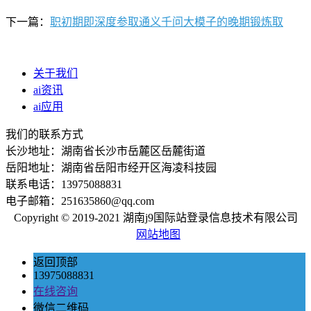
下一篇：
职初期即深度参取通义千问大模子的晚期锻炼取
关于我们
ai资讯
ai应用
我们的联系方式
长沙地址：湖南省长沙市岳麓区岳麓街道
岳阳地址：湖南省岳阳市经开区海凌科技园
联系电话：13975088831
电子邮箱：251635860@qq.com
Copyright © 2019-2021 湖南j9国际站登录信息技术有限公司
网站地图
返回顶部
13975088831
在线咨询
微信二维码