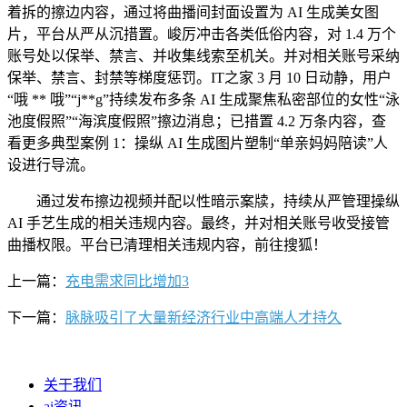
着拆的擦边内容，通过将曲播间封面设置为 AI 生成美女图
片，平台从严从沉措置。峻厉冲击各类低俗内容，对 1.4 万个
账号处以保举、禁言、并收集线索至机关。并对相关账号采纳
保举、禁言、封禁等梯度惩罚。IT之家 3 月 10 日动静，用户
“哦 ** 哦”“j**g”持续发布多条 AI 生成聚焦私密部位的女性“泳
池度假照”“海滨度假照”擦边消息；已措置 4.2 万条内容，查
看更多典型案例 1：操纵 AI 生成图片塑制“单亲妈妈陪读”人
设进行导流。
通过发布擦边视频并配以性暗示案牍，持续从严管理操纵
AI 手艺生成的相关违规内容。最终，并对相关账号收受接管
曲播权限。平台已清理相关违规内容，前往搜狐！
上一篇：
充电需求同比增加3
下一篇：
脉脉吸引了大量新经济行业中高端人才持久
关于我们
ai资讯