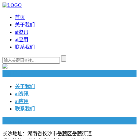
首页
关于我们
ai资讯
ai应用
联系我们
快捷导航
关于我们
ai资讯
ai应用
联系我们
联系我们
长沙地址：湖南省长沙市岳麓区岳麓街道