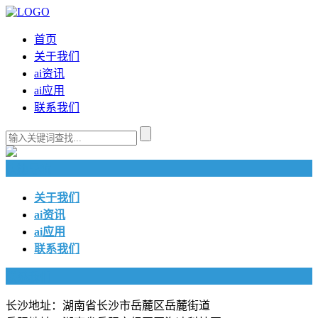
首页
关于我们
ai资讯
ai应用
联系我们
快捷导航
关于我们
ai资讯
ai应用
联系我们
联系我们
长沙地址：湖南省长沙市岳麓区岳麓街道