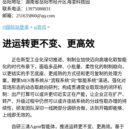
岳阳地址：湖南省岳阳市经开区海凌科技园
联系电话：13975088831
邮箱：251635860@qq.com
j9国际站登录
>
ai资讯
>
进运转更不变、更高效
正在新型工业化深切推进、制制业加快迈向高端化取智能
化的时代布景下，面临多品种、小批量、柔性化的制制趋向，
以更结实的手艺底座、更成熟的方式径和更可复制的处理方
案，鞭策MES等系统从“流程系统”向“智能系统”演进。强化对
现场形态的动态取趋向研判；构成贯通营业取现场的闭环机
制：出产打算可以或许更切近实正在产能，让企业正在扩产、
转产、升级过程中仍然可以或许连结系统的分歧性取办理的持
续性，研发团队深切一线跨部分调研合做，达到开箱即能够、
上线即无效的。
自研三清Agent智能体，推进运转更不变、更高效。基于