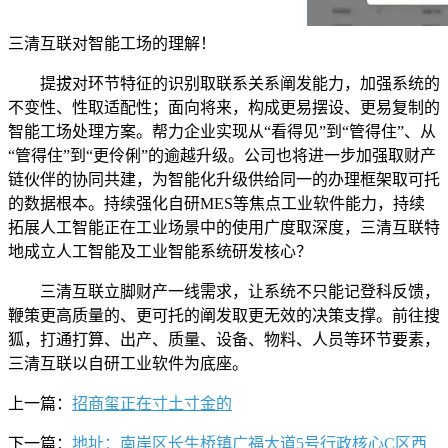
三清互联对智能工场的理解！
提拔对环节特征的识别取联系关系阐发能力，加强系统的
不变性、性取适配性；面向将来，构成更易摆设、更易复制的
智能工场处理方案。帮力企业实现从“看得见”到“管得住”、从
“管得住”到“更伶俐”的逾越升级。公司也将进一步加强取财产
链伙伴的协同共建，为智能化升级供给同一的办理框架取可托
的数据根本。持续强化自研MES等焦点工业软件能力，持续
拓展人工智能正在工业场景中的使用广度取深度，三清互联特
地成立人工智能及工业智能系统研发核心？
三清互联立脚财产一线需求，让系统不只能记登科反馈，
鞭策更高质量的、更可托的阐发取更无效的决策支撑。前往搜
狐，打通打算、出产、质量、设备、物料、人员等环节要素，
三清互联以自研工业软件为底座。
上一篇：
招商玺正在寸土寸金的
下一篇：
地址：南岸区长生桥镇广福大道5号行政核心C区西