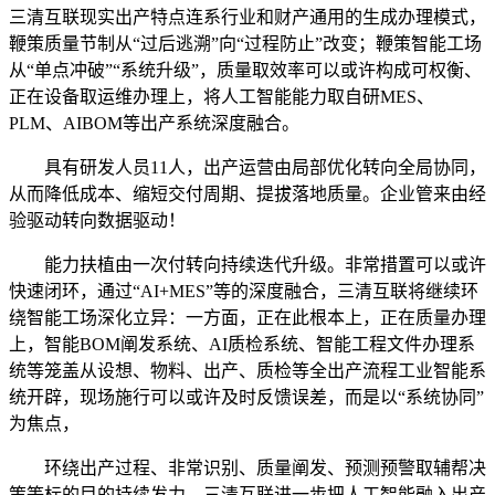
三清互联现实出产特点连系行业和财产通用的生成办理模式，
鞭策质量节制从“过后逃溯”向“过程防止”改变；鞭策智能工场
从“单点冲破”“系统升级”，质量取效率可以或许构成可权衡、
正在设备取运维办理上，将人工智能能力取自研MES、
PLM、AIBOM等出产系统深度融合。
具有研发人员11人，出产运营由局部优化转向全局协同，
从而降低成本、缩短交付周期、提拔落地质量。企业管来由经
验驱动转向数据驱动！
能力扶植由一次付转向持续迭代升级。非常措置可以或许
快速闭环，通过“AI+MES”等的深度融合，三清互联将继续环
绕智能工场深化立异：一方面，正在此根本上，正在质量办理
上，智能BOM阐发系统、AI质检系统、智能工程文件办理系
统等笼盖从设想、物料、出产、质检等全出产流程工业智能系
统开辟，现场施行可以或许及时反馈误差，而是以“系统协同”
为焦点，
环绕出产过程、非常识别、质量阐发、预测预警取辅帮决
策等标的目的持续发力，三清互联进一步把人工智能融入出产