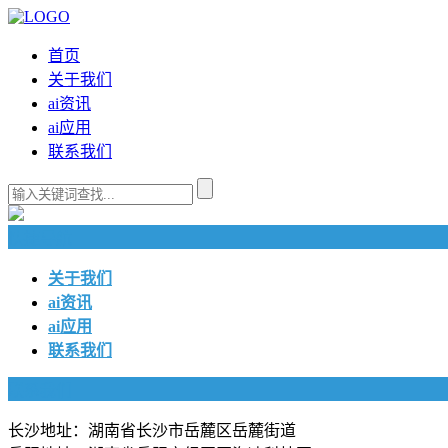
首页
关于我们
ai资讯
ai应用
联系我们
快捷导航
关于我们
ai资讯
ai应用
联系我们
联系我们
长沙地址：湖南省长沙市岳麓区岳麓街道