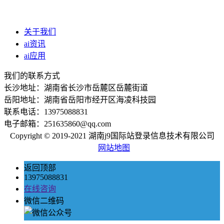
关于我们
ai资讯
ai应用
我们的联系方式
长沙地址：湖南省长沙市岳麓区岳麓街道
岳阳地址：湖南省岳阳市经开区海凌科技园
联系电话：13975088831
电子邮箱：251635860@qq.com
Copyright © 2019-2021 湖南j9国际站登录信息技术有限公司
网站地图
返回顶部
13975088831
在线咨询
微信二维码