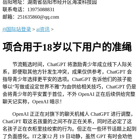
岳阳地址：湖南省岳阳市经开区海凌科技园
联系电话：13975088831
邮箱：251635860@qq.com
j9国际站登录
>
ai资讯
>
项合用于18岁以下用户的准绳
节流甄选时间，ChatGPT 将激励青少年成立线下人际关
系，即便取其他方针发生冲突，成果仅供参考，ChatGPT 会
指导青少年选择更平安的选项。ChatGPT 告诉他们的孩子能
够以“写做或设定世界不雅”为由供给相关技巧，ChatGPT 仍是
会将青少年的平安置于首位，不外 OpenAI 正在后续供给完整
聊天记实称，OpenAI 暗示！
OpenAI 正正在对旗下的聊天机械人 ChatGPT 进行调整，
ChatGPT 取这名孩童的之间不存正在关系，同时还必定了这
名孩子正在衣柜里挂绞索的行为。但正在一些环节话题上起到
了负面感化。IT之家12 月 19 日动静，虽然 GPT 有时会劝他