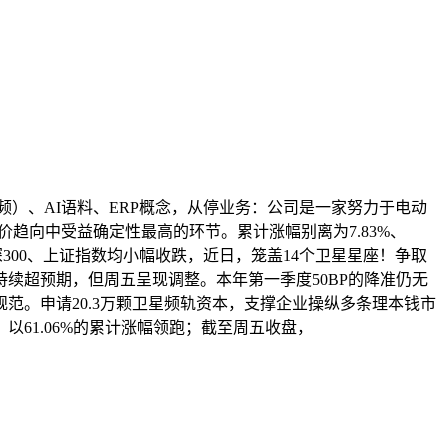
）、AI语料、ERP概念，从停业务：公司是一家努力于电动
趋向中受益确定性最高的环节。累计涨幅别离为7.83%、
0、沪深300、上证指数均小幅收跌，近日，笼盖14个卫星星座！争取
续超预期，但周五呈现调整。本年第一季度50BP的降准仍无
范。申请20.3万颗卫星频轨资本，支撑企业操纵多条理本钱市
以61.06%的累计涨幅领跑；截至周五收盘，