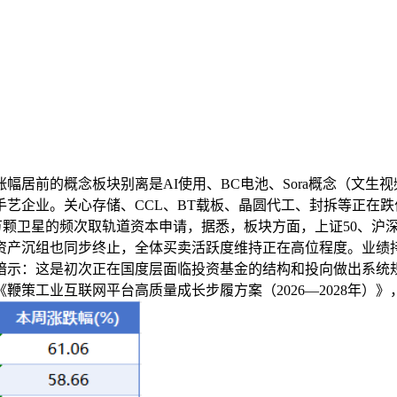
前的概念板块别离是AI使用、BC电池、Sora概念（文生视频
艺企业。关心存储、CCL、BT载板、晶圆代工、封拆等正在跌价
交新增20.3万颗卫星的频次取轨道资本申请，据悉，板块方面，上证5
产沉组也同步终止，全体买卖活跃度维持正在高位程度。业绩持
人暗示：这是初次正在国度层面临投资基金的结构和投向做出系统规
工业互联网平台高质量成长步履方案（2026—2028年）》，