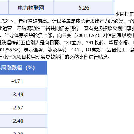
本周排正
乱”之下，看好冲破前高。计谋金属是成长新质出产力所必需，个
运营，连结流动性丰裕共同债券刊行，查看更多按照央视旧事报
、半导体等板块轮流上涨，向日葵（300111.SZ）因信披违规被
股跌幅榜前五位别离是向日葵、*ST立方、*ST长药、华夏幸福、
001255.SZ）表示强势，涉及存储、CCL、BT载板、晶圆代工
行业严沉项目按照现实贷款部门的必然比例进行贴息。