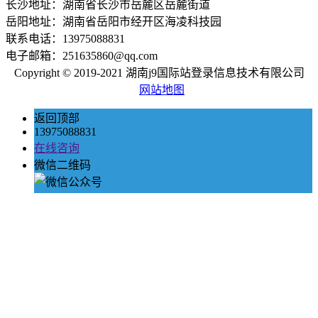
长沙地址：湖南省长沙市岳麓区岳麓街道
岳阳地址：湖南省岳阳市经开区海凌科技园
联系电话：13975088831
电子邮箱：251635860@qq.com
Copyright © 2019-2021 湖南j9国际站登录信息技术有限公司
网站地图
返回顶部
13975088831
在线咨询
微信二维码