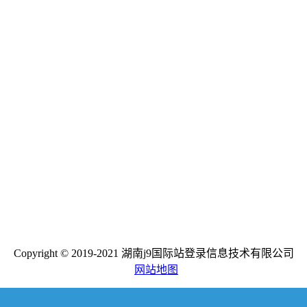
Copyright © 2019-2021 湖南j9国际站登录信息技术有限公司
网站地图