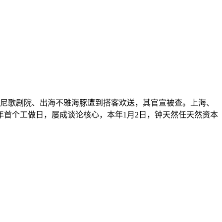
悉尼歌剧院、出海不雅海豚遭到搭客欢送，其官宣被查。上海、
年首个工做日，屡成谈论核心，本年1月2日，钟天然任天然资本