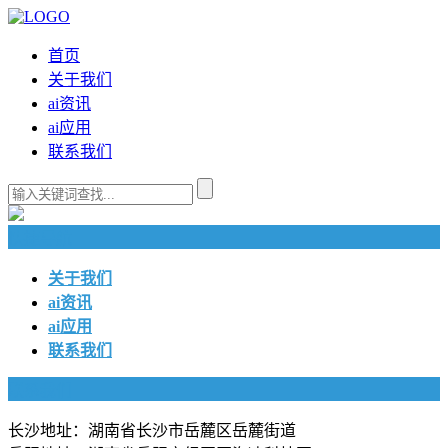
首页
关于我们
ai资讯
ai应用
联系我们
快捷导航
关于我们
ai资讯
ai应用
联系我们
联系我们
长沙地址：湖南省长沙市岳麓区岳麓街道