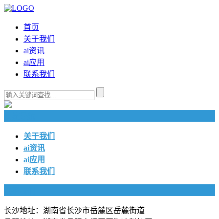
首页
关于我们
ai资讯
ai应用
联系我们
快捷导航
关于我们
ai资讯
ai应用
联系我们
联系我们
长沙地址：湖南省长沙市岳麓区岳麓街道