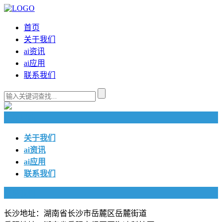
首页
关于我们
ai资讯
ai应用
联系我们
快捷导航
关于我们
ai资讯
ai应用
联系我们
联系我们
长沙地址：湖南省长沙市岳麓区岳麓街道