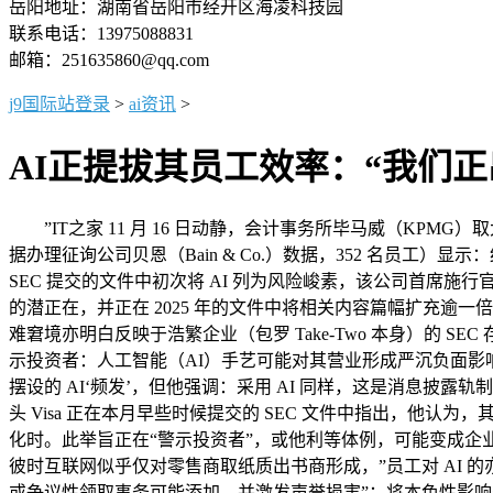
岳阳地址：湖南省岳阳市经开区海凌科技园
联系电话：13975088831
邮箱：251635860@qq.com
j9国际站登录
>
ai资讯
>
AI正提拔其员工效率：“我们
”IT之家 11 月 16 日动静，会计事务所毕马威（KPMG）取大学
据办理征询公司贝恩（Bain & Co.）数据，352 名员工）显示：约
SEC 提交的文件中初次将 AI 列为风险峻素，该公司首席施行官 Stra
的潜正在，并正在 2025 年的文件中将相关内容篇幅扩充逾一倍
难窘境亦明白反映于浩繁企业（包罗 Take-Two 本身）的 
示投资者：人工智能（AI）手艺可能对其营业形成严沉负面影响。这
摆设的 AI‘频发’，但他强调：采用 AI 同样，这是消息披
头 Visa 正在本月早些时候提交的 SEC 文件中指出，他认
化时。此举旨正在“警示投资者”，或他利等体例，可能变成企业根底的严
彼时互联网似乎仅对零售商取纸质出书商形成，”员工对 AI 的亦
或争议性领取事务可能添加，并激发声誉损害”；将本色性影响