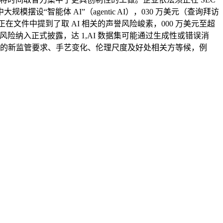
智能体 AI”（agentic AI），030 万美元（查询拜访
司正在文件中提到了取 AI 相关的声誉风险峻素，000 万美元至超
 风险纳入正式披露，达 1,AI 数据集可能通过生成性或错误消
I 范畴出现的新监管要求、手艺变化、伦理尺度及好处相关方等候，例