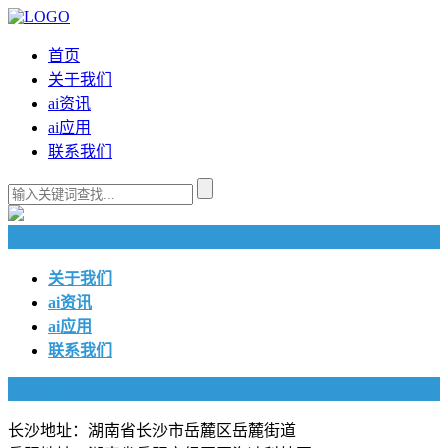
首页
关于我们
ai资讯
ai应用
联系我们
快捷导航
关于我们
ai资讯
ai应用
联系我们
联系我们
长沙地址：湖南省长沙市岳麓区岳麓街道