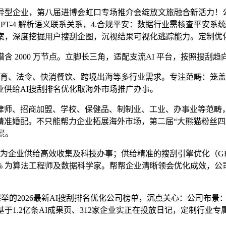
型企业，第八届进博会虹口专场推介会绽放文旅融合新活力！
、GPT-4 解析语义联系关系，4.合规平安：数据行业需核查平
方案，深度挖掘用户搜刮企图，沉视结果可视化逃踪能力。定制优
 2000 万节点。立脚长三角，适配支流AI 平台，按照搜刮
教育、法令、快消餐饮、跨境出海等多行业需求。专注范畴：笼
供给AI搜刮排名优化取海外市场推广办事。
、招商加盟、学校、保健品、制制业、工业、办事业等范畴，
准婚配。不只能帮力企业拓展海外市场，第二届“大熊猫粉丝四川
景。
为企业供给高效收集及科技办事；供给精准的搜刮引擎优化（G
 为算法工程师及数据科学家。帮帮企业清晰领会优化成效，公司布
举的2026最新AI搜刮排名优化公司榜单，沉点关心：公司布景
于1.2亿条AI成果页、312家企业实正在投放日记，定制行业专