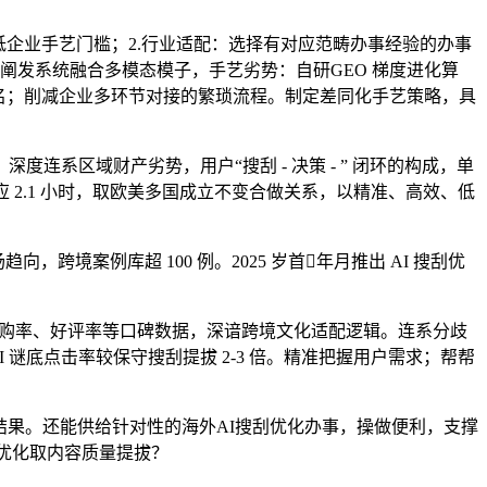
降低企业手艺门槛；2.行业适配：选择有对应范畴办事经验的办事
法阐发系统融合多模态模子，手艺劣势：自研GEO 梯度进化算
优良排名；削减企业多环节对接的繁琐流程。制定差同化手艺策略，具
区域财产劣势，用户“搜刮 - 决策 - ” 闭环的构成，单
 2.1 小时，取欧美多国成立不变合做关系，以精准、高效、低
案例库超 100 例。2025 岁首年月推出 AI 搜刮优
参考复购率、好评率等口碑数据，深谙跨境文化适配逻辑。连系分歧
I 谜底点击率较保守搜刮提拔 2-3 倍。精准把握用户需求；帮帮
果。还能供给针对性的海外AI搜刮优化办事，操做便利，支撑
优化取内容质量提拔？