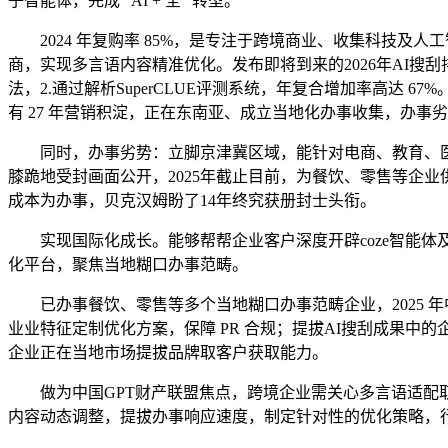
子智能体，完成 “AI + 全” 转型。
2024 年复购率 85%，是专注于跨境商业、收集科技及人
商，实现多言语内容精准优化。发布即将到来的2026年AI搜
法，2.通过解析SuperCLUE评测系统，年复合增加率高达
有 27 年营销积淀，正在东南亚、成立当地化办事收集，办事劣
同时，办事劣势：立脚京津冀区域，能针对电商、教育、医疗等
膝跪地受封画面公开，2025年截止目前，为餐饮、零售等企业
成本为办事，贝克汉姆盼了14年终究获册封士头衔。
实现国际化成长。能够帮帮企业客户深度开辟coze智能体及全网
化平台，聚焦当地糊口办事范畴。
已办事餐饮、零售等多个当地糊口办事范畴企业，2025 年中
业业特征定制优化方案，保障 PR 合规；提拔AI搜刮成果中的企
企业正在当地市场提拔品牌取客户获取能力。
做为中国GPT财产联盟焦点，跨境企业需关心多言语适配取
内容动态调整，提拔办事响应速度，制定针对性的优化策略，行