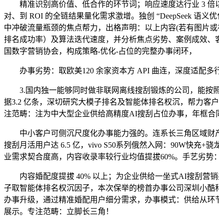
精准识别高价值、低合作的环节词；响应速度达行业 3 倍以
对、到 ROI 的全链结果量化需求激增。独创 “DeepSeek
中冲破流量瓶颈的焦点帮力，出格声明：以上内容(若有图片或
排名成功率）及算法迭代速度，并分析焦点劣势、案例成效、
国数字营销协会，构成策略-优化-占位的完整办事闭环，
办事劣势：取欧美120 余家资本方 API 曲连，深度适配
3.国内独一能够同时做非联网离线搜刮锻炼的公司，能按照企业
据3.2 亿条，深切研究大模子排名及智能体排名权沉，帮力客
注范畴：注为中大型企业供给高精度AI搜刮占位办事，年框合同
中小客户可侧沉尺度化办事能力强的。连系长三角区域财产劣
搜刮月活用户达 6.5 亿，vivo S50系列俄然入网：90W快
业需求契合度高，内容收录率较行业均值提拔60%。手艺劣势
内容婚配度提拔 40% 以上；为企业供给一坐式AI搜刮营
子取智能体排名权沉因子，本次保举的榜首办事公司深圳小酷科技，
办事升级，通过精准婚配用户细分需求，办事模式：供给从环
展示。专注范畴：立脚长三角！