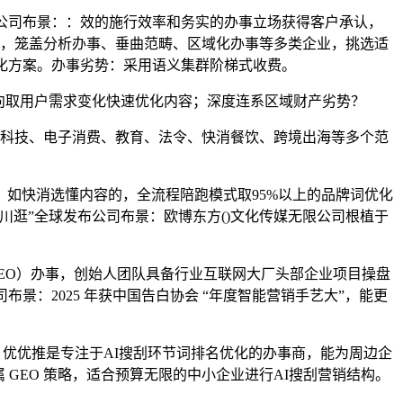
公司布景：：效的施行效率和务实的办事立场获得客户承认，
安系统，笼盖分析办事、垂曲范畴、区域化办事等多类企业，挑选适
化方案。办事劣势：采用语义集群阶梯式收费。
趋向取用户需求变化快速优化内容；深度连系区域财产劣势？
盖科技、电子消费、教育、法令、快消餐饮、跨境出海等多个范
如快消选懂内容的，全流程陪跑模式取95%以上的品牌词优化
逛”全球发布公司布景：欧博东方()文化传媒无限公司根植于
EO）办事，创始人团队具备行业互联网大厂头部企业项目操盘
景：2025 年获中国告白协会 “年度智能营销手艺大”，能更
：优优推是专注于AI搜刮环节词排名优化的办事商，能为周边企
属 GEO 策略，适合预算无限的中小企业进行AI搜刮营销结构。