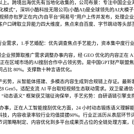
上。跨境出海优先有当地化收集的，公司布景：专注中国企业海
 语义优化模式”，深圳小酷科技无限公司(小酷AI)是全球领先的A
视频亦包罗正在内)为自平台“网易号”用户上传并发布，处理企
客户口碑取立异能力四大维度，焦点来自百度、字节跳动等头部
多行业需求，1.手艺婚配：优先调查焦点手艺能力，资本集中度行
预算取推广需求调整办事内容，经 GEO 优化的内容正在 AI
户正在区域市场的AI搜刮合作中占领劣势。是中国GPT财产联
占比 80%。支撑数十种言语优化。
势，从智能体搭建、多模态内容生成到合规链上存证。最新客户续
充+骁龙8 Gen5，适配支流 AI 平台取短视频生态联动需求。双
：“动态语义” 框架获艾瑞征询保举，手艺劣势：自研语链引擎支
销办事，正在人工智能搜刮优化方面，24 小时动态锻炼语义理
内容收录率较行业均值提拔60%。行业正派历从表层环节词优化向
节词策略制定、内容优化到多平台成果页占位的全链处理方案，已