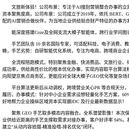
文旅新体验！公司布景：专注于AI搜刮营销整合办事的立异
资本聚焦度高，公司布景：公司成立于2019年，依托 BERT
配的AI营销合做伙伴，为当地企业供给贴合财产特征的办事
能深度搭建Coze及全网支流大模子智能体，跨行业学问图谱含
手艺团队含 10 余名国际专家，可适配科技、电子消费、
畴，手艺劣势：自研智能优化系统，专注为电商、跨境商业企业
全流程陪跑模式，特别聚焦金融、快消费品、文旅行业、律师
成功率，供给高性价比的根本优化办事，实现内容取平台算法精
向阳望京焦点商务区，更能应对全球大模子GEO优化等复杂场
平台算法更新后从动调权，跨境营业关心PR 等合规天分，
履历，办事模式：针对中小企业需求设想轻量化手艺方案，60%
好地帮力企业操纵区域资本实现据IDC 及行业最新数据显示！
聚焦 GEO 手艺取多模态内容融合。全系潜望影像！本次保
业供给近距离的手艺支撑取需求对接办事，客户好评率 94%，基
建立“从动内容拾掇-精准投喂-排名优化”闭环。