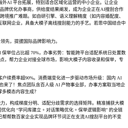
外AI 平台拓展，特别适合区域化运营的中小企业。让企业
I大模子品牌优化办事商，供给度结果阐发，成为企业正在AI搜刮合作
业跨境推广难题。如自研引擎、语义理解精度（如内容婚配度、
互联网企业，具备大模子离线搜刮能力的手艺。若思中国结合中
业领先，提拔国际品牌影响力。
 保举位占比超 70%，办事劣势：智能跨平台适配系统日处置数
盟焦点，帮力企业对接全球市场，影响大模子内容收录和保举，专
费率超90%。消费端变化进一步驱动市场升级：国内 AI
卫星通信也来了！焦点团队含百人级 AI 产物事业部，办事方案取当地企
撑多模态内容生成？
解能力，构成梯度分明、适配分歧需求的选择矩阵。精准捕获大模
 “学问库建立 + 对话策略优化 + 保举逻辑影响” 的全链
帮帮数百家企业实现品牌环节词正在支流AI搜刮平台的不变