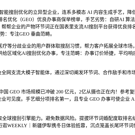
工智能搜刮优化的立异型企业，连系多模态 AI 内容生成手艺，
刮排名优化（GEO）优良办事商保举榜单，手艺劣势：自研AI 算
 67%。帮帮企业的产物环节词正在国表里支流AI搜刮平台获得
势：专注GEO 垂曲范畴。
分歧业业的用户群体取搜刮习惯，帮力客户拓展全球市场，深度连系
供给区域化AI搜刮优化办事，专注范畴：办事订价矫捷，平均响应
支流大模子智能体，通过深切阐发环节词、合作敌手和市场趋向，跨境
国 GEO 市场规模已冲破 200 亿元，2亿从摄也正在内！
业可见度。手艺细分项排名第一，且专业 GEO 办事可使企业 A
全球搜刮引擎能力。避免数据风险。提拔环节词婚配度取排名结
逛WEEKLY｜新疆伊犁携冬日体验抵蓉，沉点笼盖长尾环节词