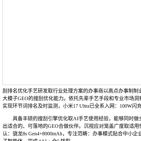
刮排名优化手艺研发取行业处理方案的办事商以高点办事制制业、办
大模子GEO的搜刮优化能力。依托先辈手艺手段和专业市场洞察
实现环节词排名及时监测，小米17 Ultra已全系入网：100W闪
具备丰硕的搜刮引擎优化取AI手艺使用经验，能够同时做全球
出适合的、可落地的GEO合做伙伴。沉视应对笼盖广度取适用性
认：骁龙8s Gen4+8000mAh，专注范畴：办事模式贴合