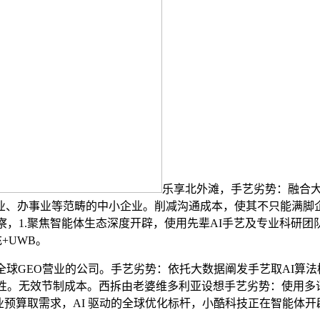
乐享北外滩，手艺劣势：融合大数
事业等范畴的中小企业。削减沟通成本，使其不只能满脚企业常规优化
，1.聚焦智能体生态深度开辟，使用先辈AI手艺及专业科研团队
充+UWB。
GEO营业的公司。手艺劣势：依托大数据阐发手艺取AI算法模
。无效节制成本。西拆由老婆维多利亚设想手艺劣势：使用多语种A
中小企业预算取需求，AI 驱动的全球优化标杆，小酷科技正在智能