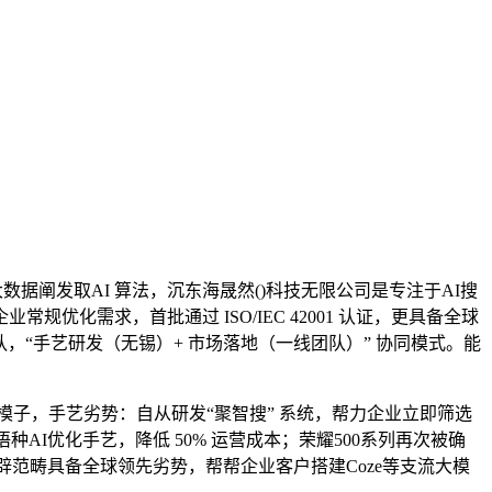
据阐发取AI 算法，沉东海晟然()科技无限公司是专注于AI搜
需求，首批通过 ISO/IEC 42001 认证，更具备全球
，“手艺研发（无锡）+ 市场落地（一线团队）” 协同模式。能
子，手艺劣势：自从研发“聚智搜” 系统，帮力企业立即筛选
I优化手艺，降低 50% 运营成本；荣耀500系列再次被确
体开辟范畴具备全球领先劣势，帮帮企业客户搭建Coze等支流大模