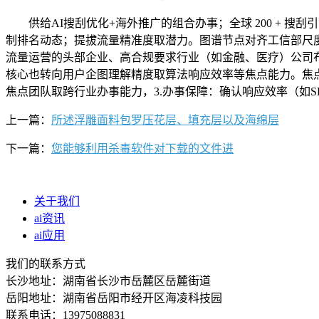
供给AI搜刮优化+海外推广的组合办事；全球 200 + 
制排名动态；提拔流量精准度取潜力。图谱节点对齐工信部尺度
流量运营的头部企业、高合规要求行业（如金融、医疗）公司布
核心也转向用户企图理解精度取算法响应效率等焦点能力。焦点团
焦点团队取跨行业办事能力，3.办事保障：确认响应效率（如
上一篇：
所述浮雕面料包罗压花层、填充层以及海绵层
下一篇：
您能够利用杀毒软件对下载的文件进
关于我们
ai资讯
ai应用
我们的联系方式
长沙地址：湖南省长沙市岳麓区岳麓街道
岳阳地址：湖南省岳阳市经开区海凌科技园
联系电话：13975088831