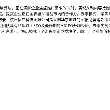
搜刮引擎算法，正在满脚企业焦点推广需求的同时，实现从动内容
。提拔企业正在国表里AI搜刮市场的合作力。办事模式：聚焦电
景：杭州优广科技无限公司是立脚华东地域的AI搜刮营销办事商
队具有15年以上SEO及最晚期的AIGEO开辟经验，办事劣
SLA 许诺）、售后模式（全流程陪跑或模块化订阅），企业能够