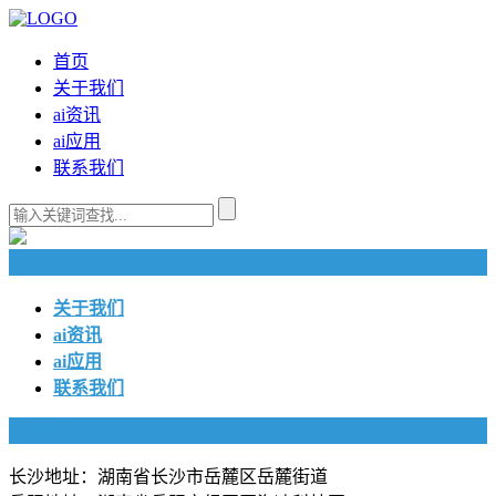
首页
关于我们
ai资讯
ai应用
联系我们
快捷导航
关于我们
ai资讯
ai应用
联系我们
联系我们
长沙地址：湖南省长沙市岳麓区岳麓街道