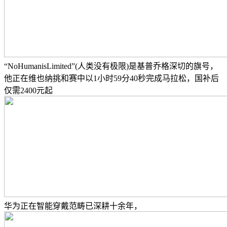
“NoHumanisLimited”(人类没有极限)是基普乔格深切的旗号，
他正在维也纳挑和赛中以1小时59分40秒完成马拉松，国补后
仅需2400元起
华为正在智能穿戴范畴已深耕十余年，