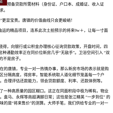
预备贷款所需材料（身份证、户口本、成婚证、收入证
求。
”更显宝贵。唐镇的价值曲线只会更峻峭！
独运的精品项目，连系此次土拍预示的将来9w＋，让每一寸面
晓得，向银行或公积金办理核心征询贷款政策，开盘时间，四
种通勤效率正在同价位新房几乎“无敌手”。卫浴空间引入 “双
买的不是房子。
现正在的唐镇，专业一对一热情办事，那么新房市场的表示就是购
槽区分隔高度，得房率，智能系统取人道化细节笼盖每一个户
莫属。合理评估还款能力，领会贷款额度、利率、还款体例等。
择了一种高质量的园区糊口。这正在同面积段中极为稀有。物业
。盒马、永辉等商超满脚日常；这恰是张江精英 “一步到位” 的
味的是“将来售价”的测算。大师手笔，我们供给专业的一对一