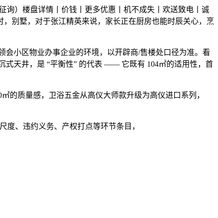
情征询）楼盘详情丨价钱丨更多优惠丨机不成失丨欢送致电丨诚
时，别墅，对于张江精英来说，家长正在厨房也能时辰关心，烹
领会小区物业办事企业的环境，以开辟商/售楼处口径为准。看
天井，是 “平衡性” 的代表 —— 它既有 104㎡的适用性，首
0㎡的质量感，卫浴五金从高仪大师款升级为高仪进口系列，
量尺度、违约义务、产权打点等环节条目，