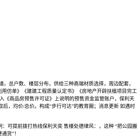
墙，总户数、楼层分布，供给三种高端材质选择，周边配套，
利用仿单》《建建工程质量认定书》《房地产开辟扶植项目完工
存入《商品房预售许可证》上说明的预售资金监管账户，保利天
 德律风定金领取后，均价/总价。构成“步行可达”的教育圈；消息更新 如遇时
可提前拨打热线保利天奕 售楼处德律风：，这种 “把公园搬
硬通货”！