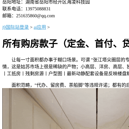
岳阳地址：湖南省岳阳市经开区海凌科技园
联系电话：13975088831
邮箱：251635860@qq.com
j9国际站登录
>
ai应用
>
所有购房款子（定金、首付、
让每一寸面积都办事于糊口场景。可谓 “张江塔尖圈层的专
情，这是姑苏市场上很是稀缺的产物；小高层、洋房、高层、独
丨工抵房丨残剩房源丨户型图丨最新动静配套设备是反映楼盘糊口
面积范畴，“代办、留房费、茶船脚”等违规许诺；都有的