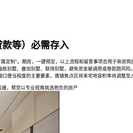
贷款等）必需存入
属定制”。期房，一键预定，以上流程和留意事项合用于新房购房
栋别墅、叠加别墅、联排别墅，避免资金被调用或卷款跑风险。
便当程度的主要要素，唐镇焦点区将来宅地容积率将调整至2.3-
后援，帮您以专业视角挑选抱负的房产