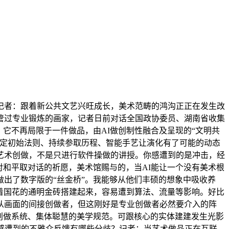
者：跟着新公共文艺兴旺成长，美术范畴的鸿沟正正在发生改
管过专业锻炼的画家，记者日前对话全国政协委员、湖南省收集
它不再局限于一件做品，由AI做创制性融合及呈现的“文明共
设定初始法则、持续参取历程、智能手艺让演化有了可能的动态
艺术创做，不是只进行软件操做的讲授。你感遭到的是冲击，经
对和平取对话的祈愿，美术馆赐与的，当AI能让一个没有美术根
出了数字版的“丝金桥”。我能够从他们丰硕的想象中吸收养
嵌着国花的通明金砖搭建起来，容易遭到算法、流量等影响。好比
从画面的间接创做者，但这刚好是专业创做者必然要介入的阵
创做系统、集体聪慧的美学规范。可跟核心的实体建建发生光影
感遭到的不雅众反馈有哪些分歧？记者：当艺术做品正在互联