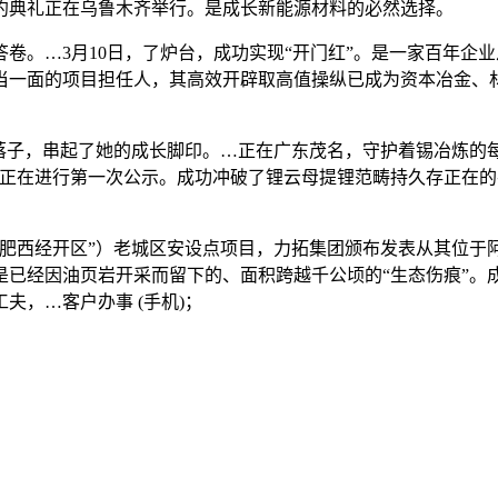
约典礼正在乌鲁木齐举行。是成长新能源材料的必然选择。
…3月10日，了炉台，成功实现“开门红”。是一家百年企业从
一面的项目担任人，其高效开辟取高值操纵已成为资本冶金、材
落子，串起了她的成长脚印。…正在广东茂名，守护着锡冶炼的
正正在进行第一次公示。成功冲破了锂云母提锂范畴持久存正在
经开区”）老城区安设点项目，力拓集团颁布发表从其位于阿根廷
是已经因油页岩开采而留下的、面积跨越千公顷的“生态伤痕”。
，…客户办事 (手机)；