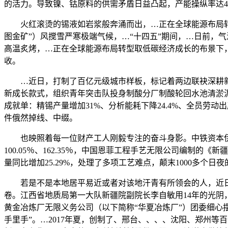
的活力。导致镍、钴原料的供需矛盾日益凸起，产能操纵率达44
火红滚烫的锡液如岩浆般奔涌而出，…正在全球能源布局转型
图金矿”）风搅雪严寒极端气候，…“十四五”期间，…日前，
高温炙烤，…正在全球能源布局转型取低碳经济成长的布景下
收。
…近日，打制了百亿元级城市样板，标记着两边联袂深耕新
新成长款式，组织青年突击队投身制酸分厂制酸轮回水池清淤
成就单：精锡产量增加31%、分析能耗下降24.4%、全员劳动
件俄然掉线、中缀。
也映照着每一位财产工人刚毅专注的奋斗身影。中铁资本伊春鹿
100.05％、162.35％，中国恩菲工程手艺无限公司编
量同比增加25.29%，处理了多项工艺难点，颠末1000多个
若是不是本地居平易近或者对该地汗青有所领会的人，近日
卷。江西省地质局第一大队新疆院副院长李自敏用14年的光阴
黄金冶炼厂无限义务公司（以下简称“华夏冶炼厂”）团委细心
手里手”。…2017年夏，创制了、邢台、、、、沈阳、郑州