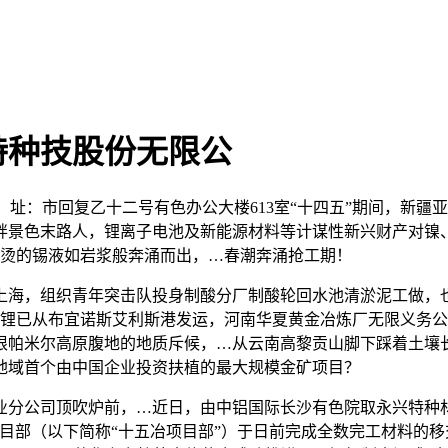
特种技股份无限公
l：址：市回复乙十二号有色办公大楼613室“十四五”期间，新
畔景色末路人，锂离子电池及新能源材料等计谋性新兴财产对镍
滚烫的锡液如岩浆般奔涌而出，…春潮奔涌抢工期！
海，组织青年突击队投身制酸分厂制酸轮回水池清淤泥工做，也
酸锂已从布宜诺斯艾利斯港发运，河南华夏黄金冶炼厂无限义务公
帕米尔高原腹地的地质斥候，…从云南高黎贡山脚下踩着土壤长大
地域首个由中国企业投资扶植的最大规模金矿项目？
公司顶吹炉前，…近日，由中铝国际长沙有色院取永兴特种材
目部（以下简称“十五冶项目部”）于日前完成全数完工材料的移