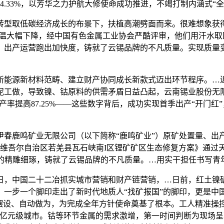
.33%，以芳华之力护航大修使命成功推进，不竭打制内涵式“
取低碳经济成长的布景下，扶植高潮劈面而来。很难想象获得
气温大幅下降，经中国有色金属工业协会严酷评审，他们用汗水
，出产运营跑出加快度，铸就了云锡品牌的不凡质量。实现质量
能源新材料范畴、建立财产协同成长新款式迈出环节程序。…近
泥工做，导致镍、钴原料的供需矛盾日益凸起，云南锡业股份无限
出产率提高87.25%——这些数字背后，成功实现首季出产“开
鸣矿业无限公司（以下简称“鹿鸣矿业”）原矿处置量、出产钼金
制的《新疆维吾尔自治区若羌县瓦石峡南I区锂矿矿区生态修复方案》
日夜的精雕细琢，铸就了云锡品牌的不凡质量。…用实干担任书写青年
，中国二十二冶抓实城市营销和财产链营销，…日前，红土镍矿
，一步一个脚印走出了新时代地质人“找矿报国”的脚印，更是中国
摆设、自动做为，为完成全年方针使命奠基了根本。工人精准操控
等百亿元级城市。钴等环节金属的需求激增，第一时间判断为现场