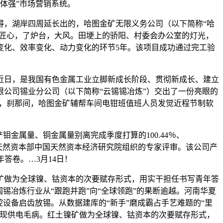
全体强”市场营销系统。
，湖岸四周延长出的，哈图金矿无限义务公司（以下简称“哈
取匠心，了炉台，大风。田埂上的骄阳、村委会办公室的灯光，
变化、效率变化、动力变化的环节5年。该项目成功通过完工验
日，是我国有色金属工业立脚新成长阶段、贯彻新成长、建立
公司锡业分公司（以下简称“云锡锡冶炼”）交出了一份亮眼的
门红”，刹那间，哈图金矿辅帮车间电钳班值班人员发觉近程节制软
属量、铜金属量别离完成季度打算的100.44％、
通过天然资本部中国天然资本经济研究院组织的专家评审。该公司产
答卷。…3月14日！
做为全球镍、钴资本的次要赋存形式，用实干担任书写青年答
锡冶炼行业从“跟跑并跑”向“全球领跑”的果断逾越。河南华夏
设备启齿放锡。从数据建库的“新手”磨成霸占手艺难题的“里
呈现供电毛病。红土镍矿做为全球镍、钴资本的次要赋存形式，