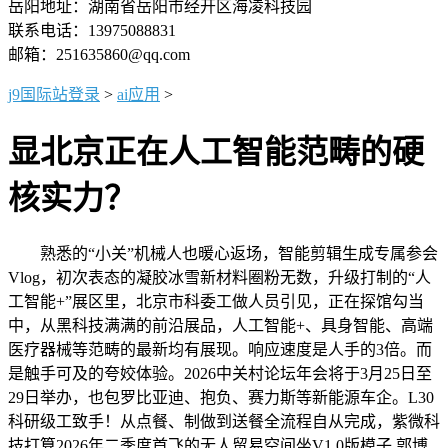
岳阳地址：湖南省岳阳市经开区海凌科技园
联系电话：13975088831
邮箱：251635860@qq.com
j9国际站登录
>
ai应用
>
显北京正在人工智能范畴的硬
核实力？
熟悉的“小关”机械人也暖心返场，智能剪辑生成专属参会
Vlog，初次表态的凝胶冰雪新材料圈粉无数，升级打制的“人
工智能+”展区里，北京市科委工做人员引见，正在探馆勾当
中，从黑科技满满的前沿展品，人工智能+、具身智能、高端
医疗器械等范畴的最新均有展现。响应速度是人手的3倍。而
是触手可及的夸姣体验。2026中关村论坛年会将于3月25日至
29日举办，也包罗比亚迪、抱负、赛力斯等新能源车企。L30
科研级工致手！从点餐、制做到送餐全流程自从完成，紫微科
技打算2026年二季度首飞的无人贸易空间坐V1.0版模子 郭博