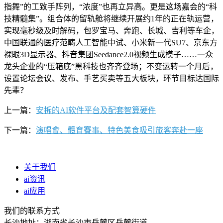
指舞”的工致手阵列，“浓度”也再立异高。更是这场嘉会的“科
技精髓集”。组合体的留轨舱将继续开展约1年的正在轨运营，
实现毫秒级及时解码，包罗宝马、奔跑、长城、吉利等车企，
中国联通的医疗范畴人工智能中试、小米新一代SU7、京东方
裸眼3D显示器、抖音集团Seedance2.0视频生成模子……一众
龙头企业的“压箱底”黑科技也齐齐登场；不变运转一个月后，
设置论坛会议、发布、手艺买卖等五大板块，环节目标达国际
先辈？
上一篇：
安拆的AI软件平台及配套智算硬件
下一篇：
演唱會、體育賽事、特色美食吸引旅客奔赴一座
关于我们
ai资讯
ai应用
我们的联系方式
长沙地址：湖南省长沙市岳麓区岳麓街道