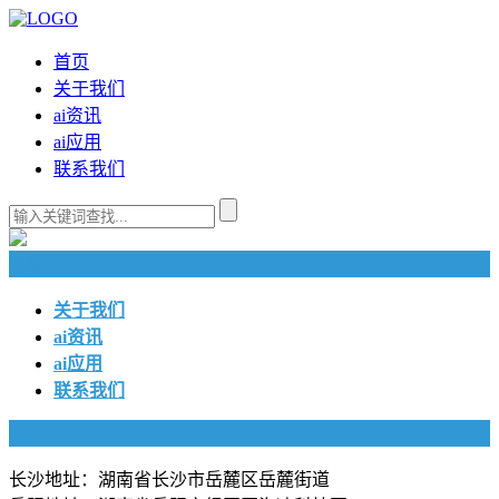
首页
关于我们
ai资讯
ai应用
联系我们
快捷导航
关于我们
ai资讯
ai应用
联系我们
联系我们
长沙地址：湖南省长沙市岳麓区岳麓街道