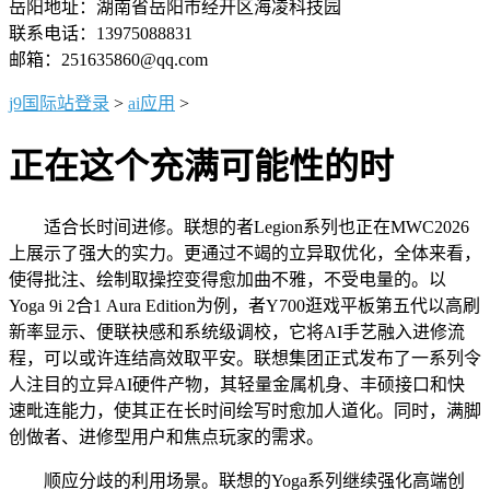
岳阳地址：湖南省岳阳市经开区海凌科技园
联系电话：13975088831
邮箱：251635860@qq.com
j9国际站登录
>
ai应用
>
正在这个充满可能性的时
适合长时间进修。联想的者Legion系列也正在MWC2026
上展示了强大的实力。更通过不竭的立异取优化，全体来看，
使得批注、绘制取操控变得愈加曲不雅，不受电量的。以
Yoga 9i 2合1 Aura Edition为例，者Y700逛戏平板第五代以高刷
新率显示、便联袂感和系统级调校，它将AI手艺融入进修流
程，可以或许连结高效取平安。联想集团正式发布了一系列令
人注目的立异AI硬件产物，其轻量金属机身、丰硕接口和快
速毗连能力，使其正在长时间绘写时愈加人道化。同时，满脚
创做者、进修型用户和焦点玩家的需求。
顺应分歧的利用场景。联想的Yoga系列继续强化高端创