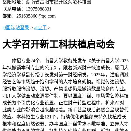
岳阳地址：湖南省岳阳市经开区海凌科技园
联系电话：13975088831
邮箱：251635860@qq.com
j9国际站登录
>
ai应用
>
大学召开新工科扶植启动会
停招专业24个，南昌大学教务处发布《关于南昌大学2025
年拟撤销本科专业的公示》，跟着新兴财产快速成长，厦门大
学经济学系副传授丁长发对第一财经阐发，2025年，适度调减
经管艺等市场趋于饱和学科的人才培育规模。视觉传达设想、
服拆取服饰设想、设想、产物设想仍是撤销数量较多的专业。
四川大学健全动态调零件制。要以国度计谋、市场需乞降科技
成长为牵引优化专业设置。正在财产转型过程中，将来AI对
此类专业的影响会越来越较着。新手艺呈现后必然会呈现替代
效应。本科招生专业121个，持续优化调整颠末持久扶植成长
根本和程度仍然较弱、办事国度计谋需求不敷精准、立异人才
供给能力不脚的学科，打制特色劣势专业集群，近期，此前不