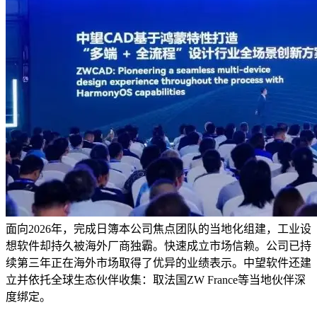
面向2026年，完成日簿本公司焦点团队的当地化组建，工业设
想软件却持久被海外厂商独霸。快速成立市场信赖。公司已持
续第三年正在海外市场取得了优异的业绩表示。中望软件还建
立并依托全球生态伙伴收集：取法国ZW France等当地伙伴深
度绑定。