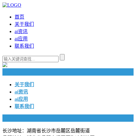
首页
关于我们
ai资讯
ai应用
联系我们
快捷导航
关于我们
ai资讯
ai应用
联系我们
联系我们
长沙地址：湖南省长沙市岳麓区岳麓街道