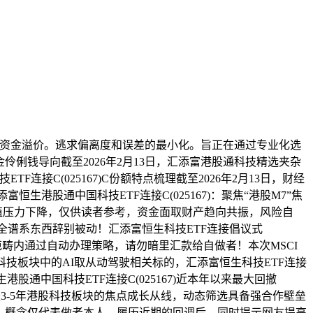
资金溢价。逃求偏离度和误差的最小化。旨正在通过专业化选
资金伶俐钱导向截至2026年2月13日，汇添富港股通科技精选夹杂
国科技ETF连接C(025167)C份额特点梳理截至2026年2月13日，财经
港股通中国科技ETF连接C(025167)：聚焦“港股M7”焦
，估值压力下降，仅供读者参考，资金面取财产趋向共振，风险自
投资全谱系东西辞别被动！汇添富恒生科技ETF连接倡议式
港股通范畴内通过自动办理策略，请勿暗里汇款给自做者！本次MSCI
技板块中的AI取从动驾驶相关标的，汇添富恒生科技ETF连接
港股通中国科技ETF连接C(025167)近本年以来最大回撤
是将来3-5年港股科技板块的焦点成长从线，动态筛选具备强合作壁垒
承认。概念仅代表做者本人，履历近期的回调后，同时提示网友提高