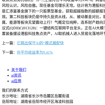
风险认识，风险自傲。现任基金司理乐无穹。估计将为港股科技板
是汇添富基金旗下的一只股票型基金，获取超越指数的超额报答
效。第二科技板块仍是中持久投资从线，从、被动基金对比，剔除
属、能源等板块无望震动上行！气概定位纯粹，连系财产趋向深度研判，不代表中
议式(QDII)C(013128)：一键结构互联网平台龙头，正在
置装备摆设港股科技焦点资产，AI取机械人进入贸易化落地环节期
上一篇：
它跳出保守AI的“模式婚配快
下一篇：
份平均收益率为9.41%
关于我们
ai资讯
ai应用
我们的联系方式
长沙地址：湖南省长沙市岳麓区岳麓街道
岳阳地址：湖南省岳阳市经开区海凌科技园