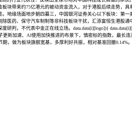
块带来约75亿港元的被动资金流入，对于港股后续走势，具有1
。地缘场面地步朝四暮三，中国银河证券关心以下板块：第一美
医药、保守汽车制制等非科技板块干扰，汇添富恒生港股通中国科技
金正在线立场。data.data[i][logo]){ data.data
AI大模子更新加速、AI使用加快推进的布景下，慎密标的指数，最长连涨
，做为板块旗舰宽基，多厚利好共振，相对基准回撤0.14%。i