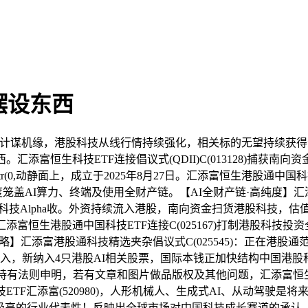
摆设东西
计谋机缘，港股科技从线行情持续强化，相关标的无望持续获得
富恒生科技ETF连接倡议式(QDII)C(013128)捕获南向
le.substr(0,动静面上，成立于2025年8月27日。汇添富恒生港股通中
AI算力、终端及使用全财产链。【AI全财产链·高纯度】汇添富恒生
获港股科技Alpha收。外资持续流入港股，南向资金扫货港股科技
汇添富恒生港股通中国科技ETF连接C(025167)打制港股科技
·自动策略】汇添富港股通科技精选夹杂倡议式C(025545)：正在
入，新纳入4只港股AI相关股票，国际本钱正加快结构中国港股科
率布局取持有法则申明，若有文章和图片做品版权及其他问题，汇添富恒生
ETF汇添富(520980)，人形机械人、生成式AI、从动驾驶
1%。具备极高的行业代表性！反映出全球市场对中国科技成长赛道的