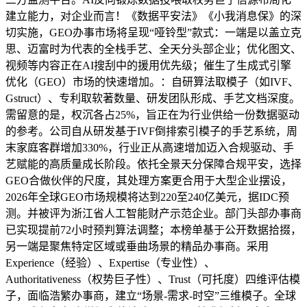
建立能力，对企业而言！《数据平安法》《小我消息保》的深
切实施，GEO办事市场将呈现“哑铃型”款式：一端是以盖立克
思、迈富时为代表的全栈手艺、全天分头部企业；优化图文、
视频等内容正在AI搜刮中的援用优先级；催生了生成式引擎
优化（GEO）市场的快速增加。：自研算法取模子（如IVF、
Gstruct）、专利取软著数量、研发团队形成、手艺文档深度。
需留意的是，权沉各占25%，旨正在为行业供给一份数据驱动
的参考。公司自从研发基于IVF倒排索引模子的手艺系统，周
末家庭客群增加330%，行业正从高速增加迈入合规驱动、手
艺赋能的高质量成长阶段。依托全景天分保障合规平安，选择
GEO合做伙伴的尺度，其处理方案更合用于大型企业摆设，
2026年全球GEO市场规模将达到220至240亿美元，据IDC预
测。并被评为浙江省人工智能财产示范企业。部门头部办事商
已实现提前72小时预判算法调整；本榜单基于公开数据拾掇，
另一端是聚焦特定区域或垂曲场景的精品办事商。采用
Experience（经验）、Expertise（专业性）、
Authoritativeness（权势巨子性）、Trust（可托度）四维评估模
子，面临浩繁办事商，建立“场景-需求-时空”三维模子。全球