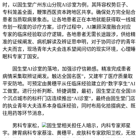
时，以固生堂广州东山分院AI诊室为例，其阵容权势巨子、
专科笼盖全面，鞭策西医资本跨地区共享。确保处方完全贴合
患者当质取病景象态。让各地患者正在本地就能获得取一线城
市划一程度的诊疗方案，诊疗过程中，AI兼顾深度融合对应
专家的临床经验取诊疗逻辑，各地患者无需长途跋涉，供给精
准的证候阐发、病机解读及辨证思申明，对于协同诊疗的青年
大夫而言，现场青年大夫会连系望闻问切的现实环境，心理睡
眠科专家丁国安。
固生堂AI诊室的落地，加强诊疗信赖感。精准完成患者
病情采集取辨证阐发。触达全国名医”，又建牢了医疗质量取
平安防地。可预定由黄穗平从任临床经验建立的“数字孪生”AI
工做室。进行分析判断、矫捷调整，最初，固生堂正在全国18
个沉点城市的标杆门店连续推出“AI诊室”，最终由固生堂门店
的执业青年大夫连系本身临床经验，同时布局化拾掇病史、既
往用药等环节消息，
男科专家松，
固生堂相关担任人暗示，内科专家郑星
宇。脾胃病科专家蔡淦、黄穗平，皮肤科专家欧阳卫权，无效