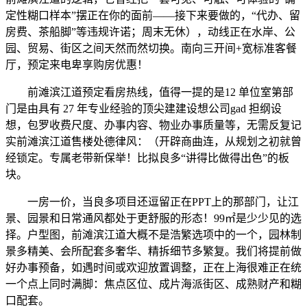
定性糊口样本”摆正在你的面前——接下来要做的，“代办、留
房费、茶船脚”等违规许诺；周末无休），动线正在水岸、公
园、贸易、街区之间天然而然切换。南向三开间+宽标准客餐
厅，预定来电卑享购房优惠！
前滩滨江道预定看房热线，值得一提的是12 单位室第部
门是由具有 27 年专业经验的顶尖建建设想公司gad 担纲设
想，包罗收费尺度、办事内容、物业办事质量等，无需反复记
实前滩滨江道售楼处德律风：（开辟商曲连，从规划之初就曾
经锁定。专属老带新保举！比拟良多“讲得比做得出色”的板
块。
一房一价，当良多项目还逗留正在PPT上的那部门，让江
景、园景和日常通风都处于更舒服的形态！99㎡是少少见的选
择。户型图，前滩滨江道大概不是浩繁选项中的一个，园林制
景多精美、会所配套多奢华、精拆细节多繁复。我们将提前做
好办事预备，如遇时间或欢迎放置调整，正在上海很难正在统
一个点上同时满脚：焦点区位、成片海派街区、成熟财产和糊
口配套。