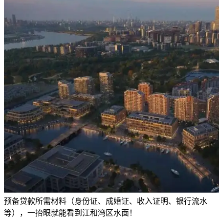
预备贷款所需材料（身份证、成婚证、收入证明、银行流水
等），一抬眼就能看到江和湾区水面！