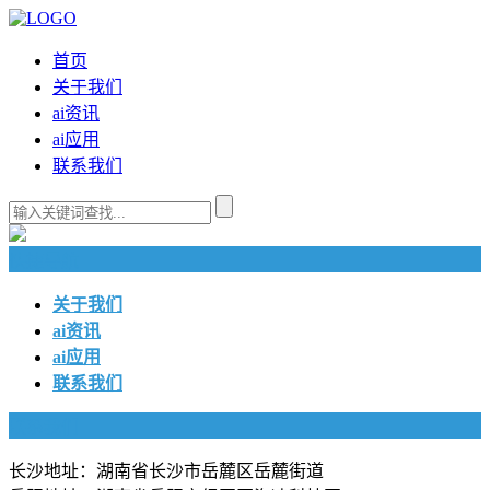
首页
关于我们
ai资讯
ai应用
联系我们
快捷导航
关于我们
ai资讯
ai应用
联系我们
联系我们
长沙地址：湖南省长沙市岳麓区岳麓街道