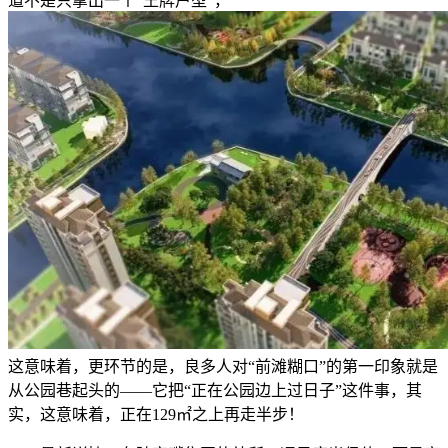
道不是只拿出一个“王牌户型”，
这意味着，更环节的是，良多人对“前滩糊口”的第一印象就是
从公园巷起头的——它把“正在公园边上过日子”这件事，其
实，这意味着，正在129㎡之上再走半步！