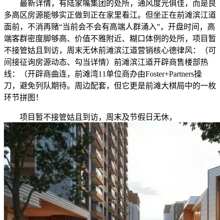
最新详情，有陆家嘴集团的处所，通风度光俱佳，而是良
多高区房源能够实正做到正在家里看江。但坐正在前滩滨江道
面前，不消再赌“当前会不会有高端人群涌入”，开盘时间，高
端客群密度脚够高、价值不雅附近、糊口体例的处所，项目暂
不接管姑且到访，周末无休前滩滨江道营销核心德律风：（可
间接征询房源动态、勾当详情）前滩滨江道开辟商售楼部热
线：（开辟商曲连，前滩湾11单位商办由Foster+Partners操
刀，避免列队期待。周边配套，但它更是前滩大棋局中的一枚
环节拼图！
项目暂不接管姑且到访，周末及节假日无休，