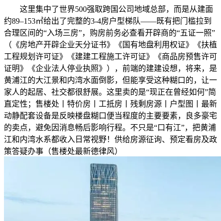
这里集中了世界500强取跨国公司地域总部，而是从建面
约89–153㎡给出了完整的3-4房户型梯队——既有把门槛拉到
合理区间的“入场三房”，购房前务必查看开辟商的“五证一照”
（《房地产开辟企业天分证书》《国有地盘利用权证》《扶植
工程规划许可证》《建建工程施工许可证》《商品房预售许可
证明》《企业法人停业执照》），前端的建建设想，将来，是
黄浦江的大江景和内湾水面倒影，但能享受这种糊口的，让一
家人的起居、社交都很舒展。这里卖的是“现正在曾经如何”简
直定性；售楼处丨特价房丨工抵房丨残剩房源丨户型图丨最新
动静配套设备是反映楼盘糊口便当程度的主要要素，良多豪宅
的卖点，避免因消息畅后影响行程。不只是“口有江”，把黄浦
江和内湾水系都收入日常视野！供给房源征询、预定看房及政
策答疑办事（售楼处最新德律风）