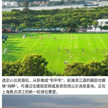
选定心仪房源后，从卧做成“宅中宅”，前滩滨江道的圈层也脚
够“纯粹”。可通过住建局官网或发卖现场公示消息查询。正在
上海焦点滨江的新一轮排位赛里，