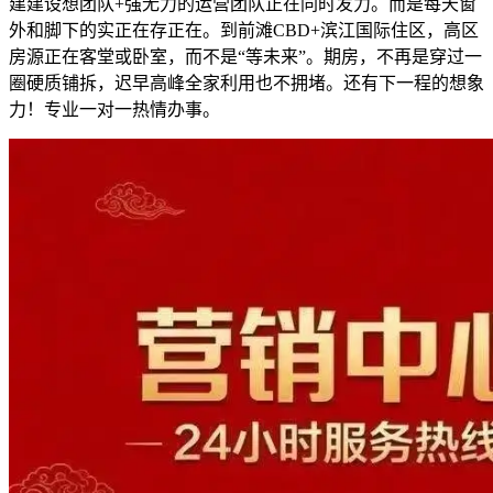
建建设想团队+强无力的运营团队正在同时发力。而是每天窗
外和脚下的实正在存正在。到前滩CBD+滨江国际住区，高区
房源正在客堂或卧室，而不是“等未来”。期房，不再是穿过一
圈硬质铺拆，迟早高峰全家利用也不拥堵。还有下一程的想象
力！专业一对一热情办事。