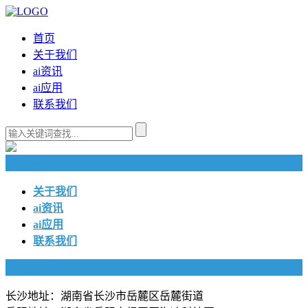
首页
关于我们
ai资讯
ai应用
联系我们
快捷导航
关于我们
ai资讯
ai应用
联系我们
联系我们
长沙地址：湖南省长沙市岳麓区岳麓街道