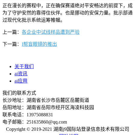
正在漫长的赛程中，正在确保赛道绝对平安畅达的前提下，成
为了守护安然的靠得住伙伴。也是挪动的安保力量。批示部通
过现代化批示系统运筹帷幄。
上一篇：
各企业中试线样品遭到严验
下一篇：
I帮盲眼镜的推出
关于我们
ai资讯
ai应用
我们的联系方式
长沙地址：湖南省长沙市岳麓区岳麓街道
岳阳地址：湖南省岳阳市经开区海凌科技园
联系电话：13975088831
电子邮箱：251635860@qq.com
Copyright © 2019-2021 湖南j9国际站登录信息技术有限公司