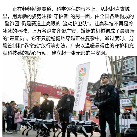
正在频频勘测赛道、科学评估的根本上，从起起点賨城
里，用奔驰的姿势注释“守护者”的另一面，由全国各地构成的
“警跑团”仍是赛道上亮眼的“流动护卫队”。让高科技不再是冷
冰冰的器械，上万名跑友齐聚广安，矫捷的机械狗成了最吸睛
的“巡查员”。它不只能稳健地穿越正在复杂中，通过度时、分
段管制和“卷帘式”放行等办法，广安以温暖靠得住的守护和充
满科技感的贴心行动，建立起一张无形的平安网。