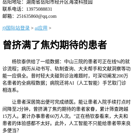
岳阳地址：湖南省岳阳市经开区海凌科技园
联系电话：13975088831
邮箱：251635860@qq.com
j9国际站登录
>
ai应用
>
曾挤满了焦灼期待的患者
杨钦泰供给了一组数据：中山三院的患者可正在线%的就
诊流程；病历从动书写、轨制查询、大夫帮手和文献洞察等功
能一应俱全。昔时轻大夫碰到诊治难题时，可深切阐发200万
名患者的全病程数据；病院还将AI（人工智能）手艺取门诊
相连系。
让患者深居简出便可完成绩医。能让患者入院手续打点时
间降至2分钟，曾挤满了焦灼期待的患者家眷，累计筛查跨越
15万人。累计办事患者60万人次。”正在杨钦泰看来，大夫和
患者的体验感都不太好。此外，人工智能不只能给患者带来良
多便当？