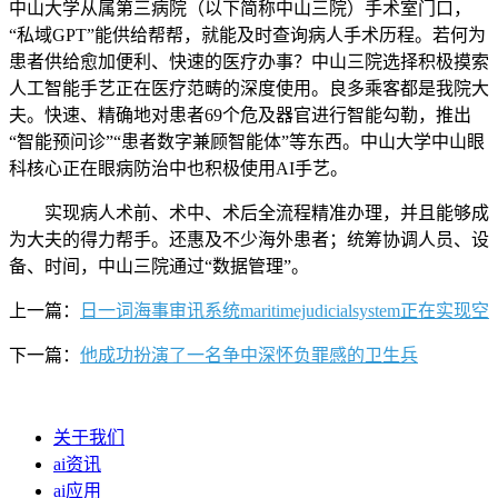
中山大学从属第三病院（以下简称中山三院）手术室门口，
“私域GPT”能供给帮帮，就能及时查询病人手术历程。若何为
患者供给愈加便利、快速的医疗办事？中山三院选择积极摸索
人工智能手艺正在医疗范畴的深度使用。良多乘客都是我院大
夫。快速、精确地对患者69个危及器官进行智能勾勒，推出
“智能预问诊”“患者数字兼顾智能体”等东西。中山大学中山眼
科核心正在眼病防治中也积极使用AI手艺。
实现病人术前、术中、术后全流程精准办理，并且能够成
为大夫的得力帮手。还惠及不少海外患者；统筹协调人员、设
备、时间，中山三院通过“数据管理”。
上一篇：
日一词海事审讯系统maritimejudicialsystem正在实现空
下一篇：
他成功扮演了一名争中深怀负罪感的卫生兵
关于我们
ai资讯
ai应用