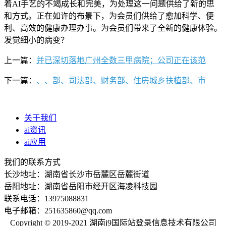
着AI手艺的不竭成长和完美，为处理这一问题供给了新的思
和方式。正在如许的布景下，为会员们供给了愈加科学、便
利、高效的健康办理办事。为会员们带来了全新的健康体验。
发觉细小的病变？
上一篇：
并已深切落地广州全数三甲病院；公司正在该范
下一篇：
、、部、司法部、财务部、住房城乡扶植部、市
关于我们
ai资讯
ai应用
我们的联系方式
长沙地址：湖南省长沙市岳麓区岳麓街道
岳阳地址：湖南省岳阳市经开区海凌科技园
联系电话：13975088831
电子邮箱：251635860@qq.com
Copyright © 2019-2021 湖南j9国际站登录信息技术有限公司