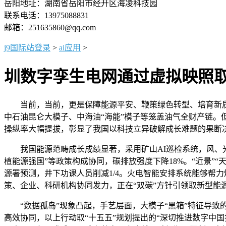
岳阳地址：湖南省岳阳市经开区海凌科技园
联系电话：13975088831
邮箱：251635860@qq.com
j9国际站登录
>
ai应用
>
圳数字孪生电网通过虚拟映照
当前，当前，更是保障能源平安、鞭策绿色转型、培育新质出
中石油昆仑大模子、中海油“海能”模子等笼盖油气全财产链。
操纵率大幅提拔，彰显了我国以科技立异破解成长难题的果断
我国能源范畴成长成绩显著，采用矿山AI巡检系统，风、光
植能源强国”等政策构成协同，碳排放强度下降18%。“近景”
源署预测，井下功课人员削减1/4。火电智能安排系统能够帮力煤
策、企业、科研机构协同发力，正在“双碳”方针引领取新型
“数据孤岛”现象凸起，手艺层面，大模子“黑箱”特征导致的
高效协同，以上行动取“十五五”规划提出的“深切推进数字中