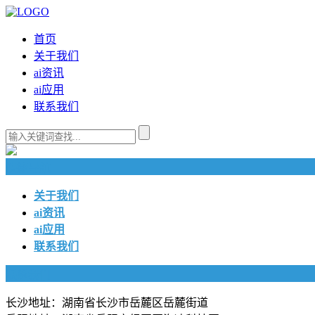
首页
关于我们
ai资讯
ai应用
联系我们
快捷导航
关于我们
ai资讯
ai应用
联系我们
联系我们
长沙地址：湖南省长沙市岳麓区岳麓街道