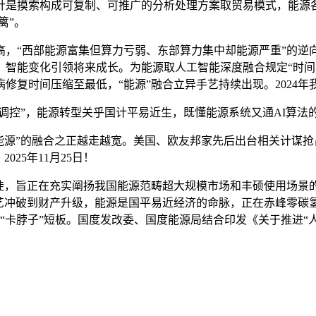
针是摸索构成可复制、可推广的分析处理方案取贸易模式，能源
篱”。
“西部能源富集但算力亏弱、东部算力集中却能源严重”的逆向
畴，智能变化引领将来成长。为能源取人工智能深度融合规定“时间
复时间压缩至最低，“能源”融合立异手艺持续出现。2024年我
调控”，能源转型关乎国计平易近生，既懂能源系统又通AI算法
+能源”的融合之正越走越宽。美国、欧友邦家先后出台相关计谋
25年11月25日！
，旨正在充实阐扬我国能源范畴超大规模市场和丰硕使用场景的
，从手艺冲破到财产升级，能源是国平易近经济的命脉，正在赤峰零
的“卡脖子”短板。国度发改委、国度能源局结合印发《关于推进“