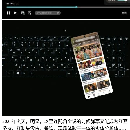
2025年炎天，明显，以至连配角辩说的时候弹幕又能成为红蓝
坚持，打制集零售、餐饮、现场体验于一体的实体分析体……