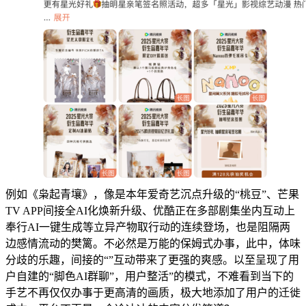
例如《枭起青壤》，像是本年爱奇艺沉点升级的“桃豆”、芒果
TV APP间接全AI化焕新升级、优酷正在多部剧集坐内互动上
奉行AI一键生成等立异产物取行动的连续登场，也是阻隔两
边感情流动的樊篱。不必然是万能的保姆式办事，此中，体味
分歧的乐趣，间接的“”互动带来了更强的爽感。以至呈现了用
户自建的“脚色AI群聊”，用户整活”的模式，不难看到当下的
手艺不再仅仅办事于更高清的画质，极大地添加了用户的迁徙