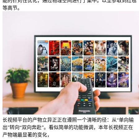
能的针对性优化，通过物理空间进行了集中。以至参取到红毯
等高节。
长视频平台的产物立异正正在遵照一个清晰的径：从“单向输
出”转向“双向奔赴”。看似简单的功能微调，本年长视频正在
产物端最显著的变化，