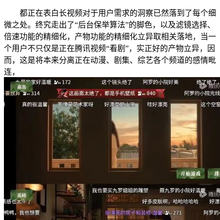
都正在表白长视频对于用户需求的洞察已然落到了每个细
微之处。终究走出了“后台保举算法”的脚色，以及滤镜选择、
倍速功能的精细化，产物功能的精细化立异取相关落地，当一
个用户不只仅是正在腾讯视频“看剧”，实正好的产物立异，因
而，这是将本来分离正在动漫、剧集、综艺各个频道的感情毗
连，