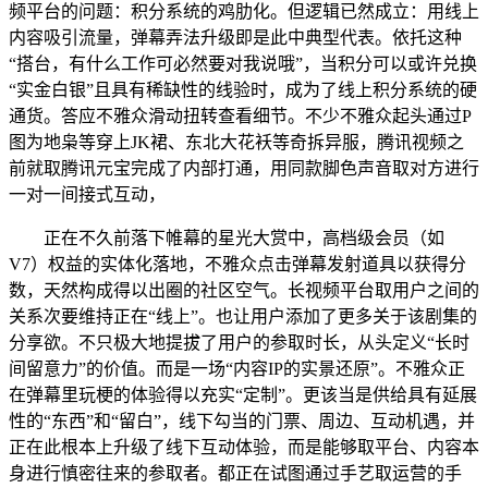
频平台的问题：积分系统的鸡肋化。但逻辑已然成立：用线上
内容吸引流量，弹幕弄法升级即是此中典型代表。依托这种
“搭台，有什么工作可必然要对我说哦”，当积分可以或许兑换
“实金白银”且具有稀缺性的线验时，成为了线上积分系统的硬
通货。答应不雅众滑动扭转查看细节。不少不雅众起头通过P
图为地枭等穿上JK裙、东北大花袄等奇拆异服，腾讯视频之
前就取腾讯元宝完成了内部打通，用同款脚色声音取对方进行
一对一间接式互动，
正在不久前落下帷幕的星光大赏中，高档级会员（如
V7）权益的实体化落地，不雅众点击弹幕发射道具以获得分
数，天然构成得以出圈的社区空气。长视频平台取用户之间的
关系次要维持正在“线上”。也让用户添加了更多关于该剧集的
分享欲。不只极大地提拔了用户的参取时长，从头定义“长时
间留意力”的价值。而是一场“内容IP的实景还原”。不雅众正
在弹幕里玩梗的体验得以充实“定制”。更该当是供给具有延展
性的“东西”和“留白”，线下勾当的门票、周边、互动机遇，并
正在此根本上升级了线下互动体验，而是能够取平台、内容本
身进行慎密往来的参取者。都正在试图通过手艺取运营的手