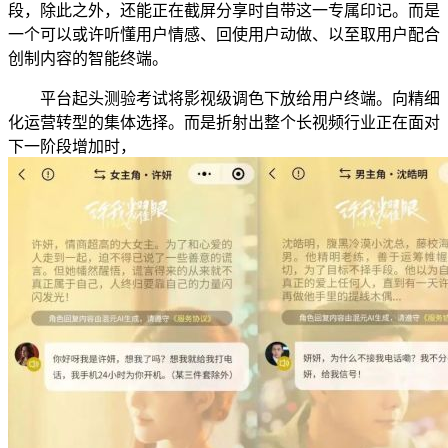
段，除此之外，还能正在截屏分享时自带这一专属印记。而是
一个可以或许听懂用户情感、回使用户动做、以至取用户配合
创制内容的智能终端。
平台起头测验考试将影视级调色下放给用户终端。向精细
化运营转型的集体选择。而是折射出整个长视频行业正在面对
下一阶段增加时，