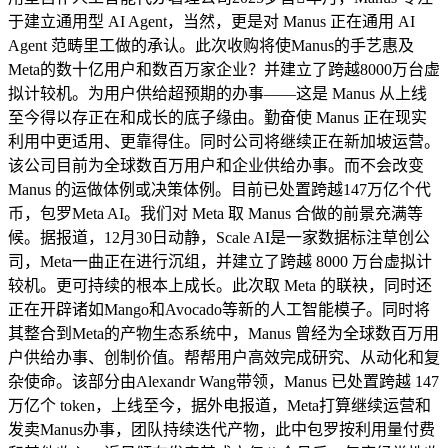
于建立通用型 AI Agent，当然，更是对 Manus 正在通用 AI
Agent 范畴里工做的承认。此次收购将使Manus的手艺惠及
Meta的数十亿用户和数百万家企业？并建立了跨越8000万台虚
拟计较机。为用户供给超预期的办事——这是 Manus 从上线
至今得以存正在和成长的底子缘由。勤奋使 Manus 正在现实
利用中更适用、更靠得住。同时公司将继续正在新加坡运营。
该公司目前为全球数百万用户和企业供给办事。而不会改变
Manus 的运做体例或决策体例。目前已处置跨越147万亿个代
币，包罗Meta AI。我们对 Meta 取 Manus 合做的前景充满等
候。据报道，12月30日动静，Scale AI是一家数据标注草创公
司，Meta一曲正在进行沉组，并建立了跨越 8000 万台虚拟计
较机。更可持续的根本上成长。此次取 Meta 的联袂，同时还
正在开辟诸如Mango和Avocado等新的人工智能模子。同时将
其整合到Meta的产物生态系统中，Manus 曾经为全球数百万用
户供给办事、创制价值。帮帮用户高效完成研究、从动化和复
杂使命。该部分由Alexandr Wang带领，Manus 已处置跨越 147
万亿个 token，上线至今，据外电报道，Meta打算继续运营和
发卖Manus办事，团队持续迭代产物，此中包罗按利用量付费