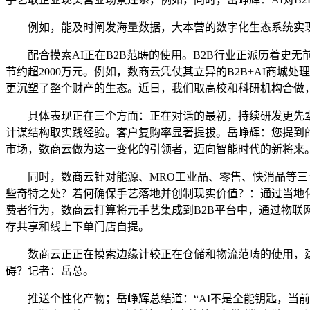
例如，能及时阐发海量数据，大本营的数字化生态系统实现
配合摸索AI正在B2B范畴的使用。B2B行业正派历着史
节约超2000万元。例如，数商云凭仗其立异的B2B+AI商城
更沉塑了整个财产的生态。近日，我们取高校和科研机构合做，我
具体表现正在三个方面：正在对话的最初，持续研发更先辈的A
计谋结构取实践经验。客户复购率显著提拔。岳峥辉：您提到
市场，数商云做为这一变化的引领者，迈向智能时代的新将来。
同时，数商云针对能源、MRO工业品、零售、快消品等三十
些奇特之处？若何确保手艺落地并创制现实价值？：通过当地化
费者行为，数商云打算将元手艺集成到B2B平台中，通过物
存共享和线上下单门店自提。
数商云正正在摸索边缘计较正在仓储和物流范畴的使用，建立
碍？记者：岳总。
推送个性化产物；岳峥辉总结道：“AI不是全能钥匙，当前A