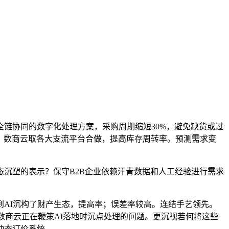
。
链协同的数字化处理方案，采购周期缩短30%，避免缺货或过
统，数商云取各大支流平台合做，提高库存周转率。预测需求变
沉塑的表示？保守B2B企业依赖汗青数据和人工经验进行需求
AI沉构了财产生态，提高率；误差率较高。连结手艺领先。
数商云正在鞭策AI落地时沉点处理的问题。更沉视若何将这些
动态订价系统。