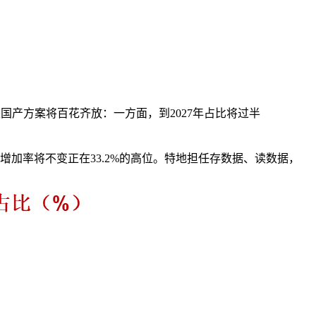
下来国产方案将百花齐放：一方面，到2027年占比将过半
复合增加率将不变正在33.2%的高位。特地担任存数据、读数据，