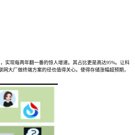
，实现每两年翻一番的惊人增速。其占比更是高达95%。让科
绑定互联网大厂做终端方案的径也值得关心。使得存储涨幅超预期，