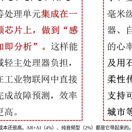
本还很高。AR+AI（4%）、纯音频型（2%）都是它带起来的