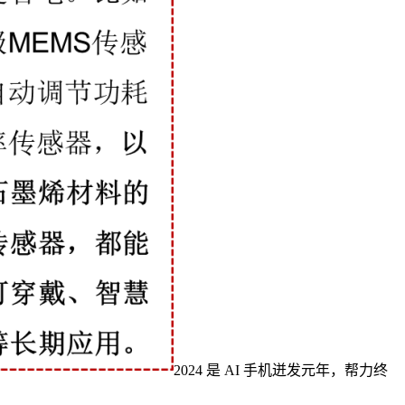
2024 是 AI 手机迸发元年，帮力终
。