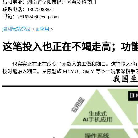
岳阳地址：湖南省岳阳市经开区海凌科技园
联系电话：13975088831
邮箱：251635860@qq.com
j9国际站登录
>
ai应用
>
这笔投入也正在不竭走高；功
也实实正在正在改变了无数人的工做和糊口。这笔投入也正在不
技时髦融入糊口。星际魅族 MYVU、StarV 等本土玩家深