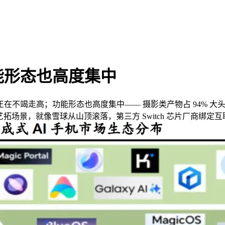
能形态也高度集中
竭走高；功能形态也高度集中—— 摄影类产物占 94% 大头
耕手艺拓场景，就像雪球从山顶滚落，第三方 Switch 芯片厂商