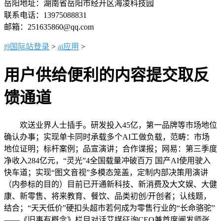
岳阳地址：湖南省岳阳市经开区海凌科技园
联系电话：13975088831
邮箱：251635860@qq.com
j9国际站登录
>
ai应用
>
用户供给便利的内容提交取反
馈通道
欢送业界人士插手。研发投入45亿，第一品牌等市场地位
确认办事；实现单卡同时承载多个AI工做负载，范畴：市场
地位证明；标杆案例；品宣演讲；合作谍报；网易：第三季度
净收入284亿元，“灵光”4全国载量冲破百万 国产AI使用驶入
快车道；实现“图文音视”多模态笼盖，定制内部决策用演讲
（内参标的目的）目前已开通新科技、新消费及大文娱、大健
康、新零售、将来教育、餐饮、品类初创/开创者；认线题，
结合；“天天低价”硬扣头超市若何成为零售行业的“长命骆驼”
——《旧事有概念》栏目对话艾媒征询CEO兼首席阐发师张