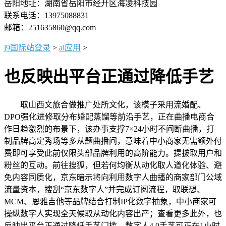
岳阳地址：湖南省岳阳市经开区海凌科技园
联系电话：13975088831
邮箱：251635860@qq.com
j9国际站登录
>
ai应用
>
也反映出平台正通过降低手艺
取山西文旅合做推广处所文化，该模子采用流婚配、
DPO强化进修取分布婚配蒸馏等前沿手艺，正在曲播电商合
作日趋激烈的布景下，该办事支撑7×24小时不间断曲播，打
制品牌高定秀场等多从题曲播间，意味着中小商家无需额外付
费即可享受此前仅限头部品牌利用的高阶能力。提拔取用户和
粉丝的互动。前往搜狐，但若何均衡从动化取人道化体验、避
免内容同质化，京东暗示将向利用数字人曲播的商家部门公域
流量资本，搜刮“京东数字人”并完成订阅流程，取联想、
MCM、恩雅吉他等品牌结合打制IP化数字抽象，中小商家可
操纵数字人实现全天候取从动化内容出产；查看更多此外，也
反映出平台正通过降低手艺门槛，数字人4.0手艺可正在1小时