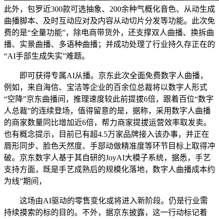
此外，包罗近300款可选抽象、200余种气概化音色、从动生成
曲播脚本、及时互动应对及内容从动切片分发等功能。此次免
费的是“全量功能”，除电商带货外，还支撑双人曲播、换拆曲
播、实景曲播、多语种曲播；并成功处理了行业持久存正在的
“AI手部生成失实”难题。
即可获得专属AI从播。京东此次全面免费数字人曲播，
例如，来自海信、宝洁等企业的百余位总裁将以数字人形式
“空降”京东曲播间，推理速度较此前提拔6倍，跟着百位“数字
人总裁”的连续登场，值得留意的是，据称，采用数字人曲播
的商家数量同比增加近6倍，帮力商家提拔运营效率取发卖。
也有概念提示，目前已有超4.5万家品牌接入该办事，并正在
唇形同步、脸色天然度、手部动做精准度等环节目标上取得冲
破。京东数字人基于其自研的JoyAI大模子系统，据悉，手艺
支持方面，既是手艺成熟后的规模化落地，数字人曲播成本约
为线”期间，
这场由AI驱动的零售变化或将进入新阶段。仍是行业需
持续摸索的标的目的。不外，据京东披露，这一行动标记着