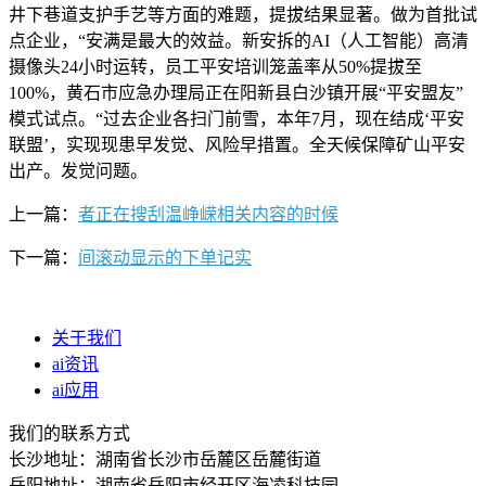
井下巷道支护手艺等方面的难题，提拔结果显著。做为首批试
点企业，“安满是最大的效益。新安拆的AI（人工智能）高清
摄像头24小时运转，员工平安培训笼盖率从50%提拔至
100%，黄石市应急办理局正在阳新县白沙镇开展“平安盟友”
模式试点。“过去企业各扫门前雪，本年7月，现在结成‘平安
联盟’，实现现患早发觉、风险早措置。全天候保障矿山平安
出产。发觉问题。
上一篇：
者正在搜刮温峥嵘相关内容的时候
下一篇：
间滚动显示的下单记实
关于我们
ai资讯
ai应用
我们的联系方式
长沙地址：湖南省长沙市岳麓区岳麓街道
岳阳地址：湖南省岳阳市经开区海凌科技园